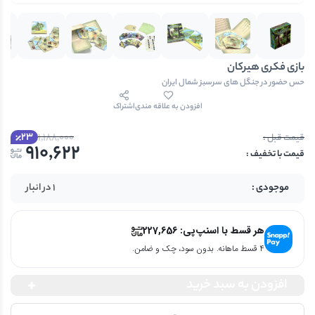
بازی فکری هیرکان
حس حضور در جنگل های سرسبز شمال ایران
افزودن به علاقه مندی
اشتراک
23
1,188,000
910,622
1 در انبار
هر قسط با اسنپ‌پی:
227,656
۴ قسط ماهانه. بدون سود، چک و ضامن.
افزودن به سبد خرید