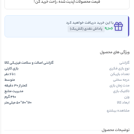
قیمت محصولات آپدیت شده ، راحت خرید کن !
با این خرید دریافت خواهید کرد
9,106
پاداش نقدی (کش‌بک)
ویژگی های محصول
گارانتی
گارانتی اصالت و سلامت فیزیکی کالا
نوع بازی فکری
بازی کارتی
تعداد بازیکن
1 تا 6 نفر
درجه سختی
متوسط
مدت زمان بازی
کمتر از ۳۰ دقیقه
تاکتیک بازی
مدیریت منابع
وزن
490 گرم
ابعاد کالا
160*160*50 میلی‌متر
مشاهده بیشتر
توضیحات محصول