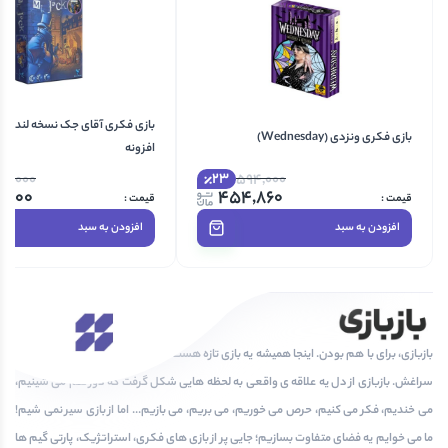
بازی فکری ونزدی (Wednesday)
افزونه
23
50,000
594,000
0,000
454,860
افزودن به سبد
افزودن به سبد
بازبازی، برای با هم بودن. اینجا همیشه یه بازی تازه هست که دلت بخواد دوباره و دوباره بری
سراغش. بازبازی از دل یه علاقه ی واقعی به لحظه هایی شکل گرفت که دور هم می شینیم،
می خندیم، فکر می کنیم، حرص می خوریم، می بریم، می بازیم... اما از بازی سیر نمی شیم!
ما می خوایم یه فضای متفاوت بسازیم؛ جایی پر از بازی های فکری، استراتژیک، پارتی گیم ها