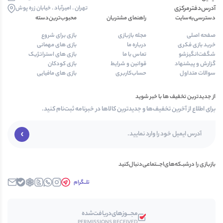
آدرس‌دفتر‌مرکزی
تهران . امیرآباد . خیابان زره پوش
دسترسی‌به‌سایت
راهنمای مشتریان
محبوب‌ترین‌دسته‌
صفحه اصلی
مجله بازبازی
بازی برای شروع
خرید بازی فکری
درباره ما
بازی های مهمانی
شگفت‌انگیزشو
تماس با ما
بازی های استراتژیک
گزارش و پیشنهاد
قوانین و شرایط
بازی کودکان
سوالات متداول
حساب‌کاربری
بازی های مافیایی
از جدیدترین تخفیف ها با خبر شوید
برای اطلاع از آخرین تخفیف‌ها و جدیدترین کالاها در خبرنامه ثبت‌نام کنید.
بازبازی را در‌‌شبـکه‌های‌اجـــتماعی‌دنبال‌کنید
تلــگرام
اینستاگرام
واتساپ
توییتــر
روبیکا
بله
ایمیل
مجـــوز‌های‌دریافت‌شده
PERMISSIONS RECEIVED