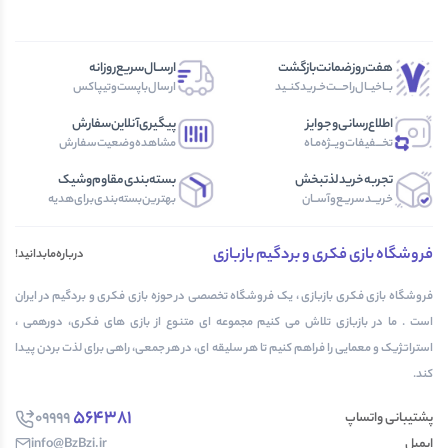
و پرونده های معمایی که هر بار باهاشون بازی می کنی، یه تجربه ی جدید بسازی!
هفت‌روز‌ضمانت‌بازگشت
ارســال‌سریع‌روزانه
بــا‌خیــال‌راحـــت‌خـرید‌کنــید
ارسال‌با‌پست‌و‌تیپاکس
اطلاع‌رسانی‌و‌جوایز
پیگیری‌آنلاین‌سفارش
تخـــفیفات‌ویــژه‌مـاه
مشاهده‌وضعیت‌سفارش
تجربه‌خرید‌لذتبخش
بسته‌بندی‌مقاوم‌وشیک
خریــد‌سریـع‌و‌آســان
بهترین‌بسته‌بندی‌برای‌هدیه
فروشگاه بازی فکری و بردگیم بازبازی
درباره‌مابدانید!
فروشگاه بازی فکری بازبازی ، یک فروشگاه تخصصی در حوزه بازی فکری و بردگیم در ایران
است . ما در بازبازی تلاش می کنیم مجموعه ای متنوع از بازی های فکری، دورهمی ،
استراتژیک و معمایی را فراهم کنیم تا هر سلیقه ای، در هر جمعی، راهی برای لذت بردن پیدا
کند.
564381
09999
پشتیبانی واتساپ
ایمیل
info@BzBzi.ir