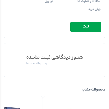
امکانات و قابلیت ها
نوآوری
ارزش خرید
هنـوز دیدگاهی ثبــت نشــده
اولیــن باشــید شــما
محصولات مشابه