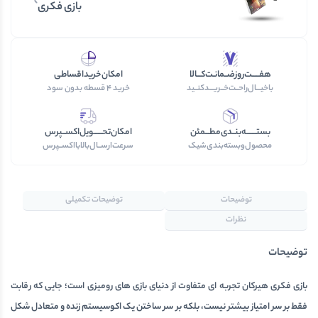
بازی فکری
هفـــــت‌روز‌ضــمانـت‌کـــالا
امکان‌خرید‎‌اقساطی
با‌خیـــال‌راحــت‌‌‌خــریـــد‌کنــید
خرید‌ 4 قسطه بدون سود
بستـــــــه‌بنــدی‌مطـــمئن
امکان‌تحــــــویل‌اکســپرس
محصول‌و‌بسته‌بندی‌‌شیک
سرعت‌ارســال‌بالابااکســپرس
توضیحات
توضیحات تکمیلی
نظرات
توضیحات
بازی فکری هیرکان
تجربه ای متفاوت از دنیای بازی های رومیزی است؛ جایی که رقابت
فقط بر سر امتیاز بیشتر نیست، بلکه بر سر ساختن یک اکوسیستم زنده و متعادل شکل