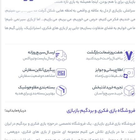
بازبازی، برای با هم بودن. اینجا همیشه یه بازی تازه هست که دلت بخواد دوباره و دوباره بری
سراغش. بازبازی از دل یه علاقه ی واقعی به لحظه هایی شکل گرفت که دور هم می شینیم،
می خندیم، فکر می کنیم، حرص می خوریم، می بریم، می بازیم... اما از بازی سیر نمی شیم!
ما می خوایم یه فضای متفاوت بسازیم؛ جایی پر از بازی های فکری، استراتژیک، پارتی گیم ها
و پرونده های معمایی که هر بار باهاشون بازی می کنی، یه تجربه ی جدید بسازی!
هفت‌روز‌ضمانت‌بازگشت
ارســال‌سریع‌روزانه
بــا‌خیــال‌راحـــت‌خـرید‌کنــید
ارسال‌با‌پست‌و‌تیپاکس
اطلاع‌رسانی‌و‌جوایز
پیگیری‌آنلاین‌سفارش
تخـــفیفات‌ویــژه‌مـاه
مشاهده‌وضعیت‌سفارش
تجربه‌خرید‌لذتبخش
بسته‌بندی‌مقاوم‌وشیک
خریــد‌سریـع‌و‌آســان
بهترین‌بسته‌بندی‌برای‌هدیه
فروشگاه بازی فکری و بردگیم بازبازی
درباره‌مابدانید!
فروشگاه بازی فکری بازبازی ، یک فروشگاه تخصصی در حوزه بازی فکری و بردگیم در ایران
است . ما در بازبازی تلاش می کنیم مجموعه ای متنوع از بازی های فکری، دورهمی ،