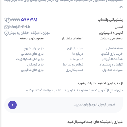
استراتژیک و معمایی را فراهم کنیم تا هر سلیقه ای، در هر جمعی، راهی برای لذت بردن پیدا
کند.
564381
09999
پشتیبانی واتساپ
ایمیل
info@BzBzi.ir
آدرس‌دفتر‌مرکزی
تهران . امیرآباد . خیابان زره پوش
دسترسی‌به‌سایت
راهنمای مشتریان
محبوب‌ترین‌دسته‌
صفحه اصلی
مجله بازبازی
بازی برای شروع
خرید بازی فکری
درباره ما
بازی های مهمانی
شگفت‌انگیزشو
تماس با ما
بازی های استراتژیک
گزارش و پیشنهاد
قوانین و شرایط
بازی کودکان
سوالات متداول
حساب‌کاربری
بازی های مافیایی
از جدیدترین تخفیف ها با خبر شوید
برای اطلاع از آخرین تخفیف‌ها و جدیدترین کالاها در خبرنامه ثبت‌نام کنید.
بازبازی را در‌‌شبـکه‌های‌اجـــتماعی‌دنبال‌کنید