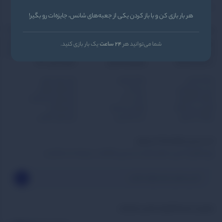
کند.
هر بار بازی کن و با باز کردن یکی از جعبه‌های شانس، جایزه‌ات رو بگیر!
564381
09999
پشتیبانی واتساپ
ایمیل
info@BzBzi.ir
شما می‌توانید هر
24 ساعت
یک بار بازی کنید.
آدرس‌دفتر‌مرکزی
تهران . امیرآباد . خیابان زره پوش
دسترسی‌به‌سایت
راهنمای مشتریان
محبوب‌ترین‌دسته‌
صفحه اصلی
مجله بازبازی
بازی برای شروع
خرید بازی فکری
درباره ما
بازی های مهمانی
شگفت‌انگیزشو
تماس با ما
بازی های استراتژیک
گزارش و پیشنهاد
قوانین و شرایط
بازی کودکان
سوالات متداول
حساب‌کاربری
بازی های مافیایی
از جدیدترین تخفیف ها با خبر شوید
برای اطلاع از آخرین تخفیف‌ها و جدیدترین کالاها در خبرنامه ثبت‌نام کنید.
بازبازی را در‌‌شبـکه‌های‌اجـــتماعی‌دنبال‌کنید