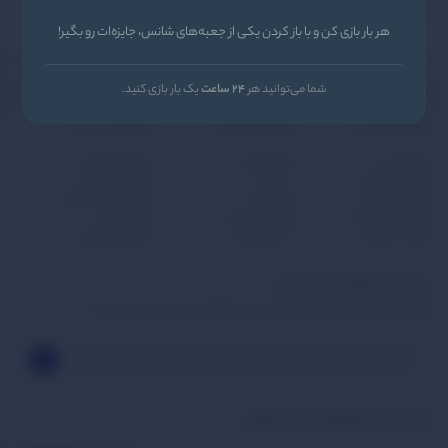
کند.
هر بار بازی کن و با باز کردن یکی از جعبه‌های شانس، جایزه‌ات رو بگیر!
564381
09999
پشتیبانی واتساپ
ایمیل
info@BzBzi.ir
شما می‌توانید هر
24 ساعت
یک بار بازی کنید.
آدرس‌دفتر‌مرکزی
تهران . امیرآباد . خیابان زره پوش
دسترسی‌به‌سایت
راهنمای مشتریان
محبوب‌ترین‌دسته‌
صفحه اصلی
مجله بازبازی
بازی برای شروع
خرید بازی فکری
درباره ما
بازی های مهمانی
شگفت‌انگیزشو
تماس با ما
بازی های استراتژیک
گزارش و پیشنهاد
قوانین و شرایط
بازی کودکان
سوالات متداول
حساب‌کاربری
بازی های مافیایی
از جدیدترین تخفیف ها با خبر شوید
برای اطلاع از آخرین تخفیف‌ها و جدیدترین کالاها در خبرنامه ثبت‌نام کنید.
بازبازی را در‌‌شبـکه‌های‌اجـــتماعی‌دنبال‌کنید