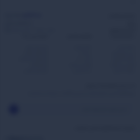
کند.
564381
09999
پشتیبانی واتساپ
ایمیل
info@BzBzi.ir
آدرس‌دفتر‌مرکزی
تهران . امیرآباد . خیابان زره پوش
دسترسی‌به‌سایت
راهنمای مشتریان
محبوب‌ترین‌دسته‌
صفحه اصلی
مجله بازبازی
بازی برای شروع
خرید بازی فکری
درباره ما
بازی های مهمانی
شگفت‌انگیزشو
تماس با ما
بازی های استراتژیک
گزارش و پیشنهاد
قوانین و شرایط
بازی کودکان
سوالات متداول
حساب‌کاربری
بازی های مافیایی
از جدیدترین تخفیف ها با خبر شوید
برای اطلاع از آخرین تخفیف‌ها و جدیدترین کالاها در خبرنامه ثبت‌نام کنید.
بازبازی را در‌‌شبـکه‌های‌اجـــتماعی‌دنبال‌کنید
تلــگرام
اینستاگرام
واتساپ
توییتــر
روبیکا
بله
ایمیل