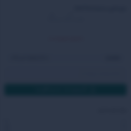
بازی فکری سابترا (Sub Terra)
افزودن به علاقه مندی
اشتراک
محصول ناموجود است
در انبار موجود نمی باشد
اگر موجود شد ، به من اطلاع بده
ویژگی های محصول
سن
+10
کارت
دارد