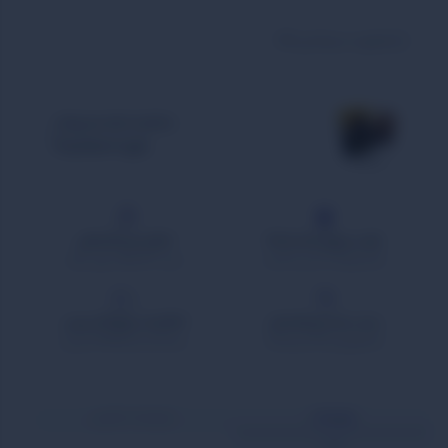
بازخورد درباره این کالا
مشاهده تمام محصولات
بازی استراتژیک
هفـــــت‌روز‌ضــمانـت‌کـــالا
امکان‌خرید‎‌اقساطی
با‌خیـــال‌راحــت‌‌‌خــریـــد‌کنــید
خرید‌ 4 قسطه بدون سود
بستـــــــه‌بنــدی‌مطـــمئن
امکان‌تحــــــویل‌اکســپرس
محصول‌و‌بسته‌بندی‌‌شیک
سرعت‌ارســال‌بالابااکســپرس
توضیحات
توضیحات تکمیلی
نظرات