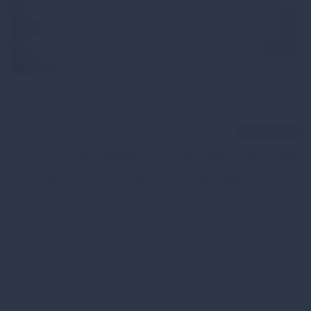
تاس
دارد
صفحه بازی
ندارد
نوع بازی
استراتژیک
میپل و مهره
دارد
تعداد بازیکن
۲ تا ۶ نفر
زمان بازی
15 - 60 دقیقه
مشاهده بیشتر
توضیحات محصول
مهمونی و دورهمی استراتژیک اقتصادی نقش مخفی(مافیایی) معمائی و جنایی تک نفره
دونفره جنگی نوستالژیک اورجینال (وارداتی) خانوادگی کل کلی سرعتی هیجانی تعادلی
بازی کارتی مشاهده تمامی بازی‌های فکری درباره بازی‌های فکری بازی‌های فکری با تقویت
مهارت‌های ذهنی مانند استدلال، حافظه، و حل مسئله، هم سرگرمی و هم یادگیری را
فراهم می‌کنند. این بازی‌ها برای تمامی سنین مناسب‌اند و به‌ویژه در توسعه مهارت‌های
پایه‌ای کودکان و چالش ذهنی بزرگسالان مؤثر هستند.
مشاهده بیشتر