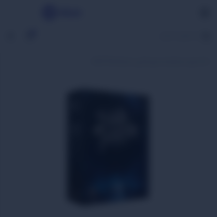
0
خانه
بازی استراتژیک
بازی فکری سابترا (Sub Terra)