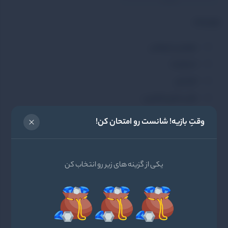
توضیحات
مهمونی و دورهمی
استراتژیک
اقتصادی
نقش مخفی(مافیایی)
وقتِ بازیه! شانست رو امتحان کن!
معمائی و جنایی
تک نفره
یکی از گزینه های زیر رو انتخاب کن
دونفره
جنگی
نوستالژیک