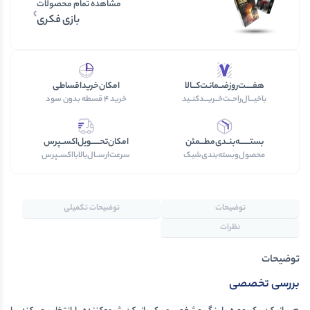
مشاهده تمام محصولات
بازی فکری
هفـــــت‌روز‌ضــمانـت‌کـــالا
امکان‌خرید‎‌اقساطی
با‌خیـــال‌راحــت‌‌‌خــریـــد‌کنــید
خرید‌ 4 قسطه بدون سود
بستـــــــه‌بنــدی‌مطـــمئن
امکان‌تحــــــویل‌اکســپرس
محصول‌و‌بسته‌بندی‌‌شیک
سرعت‌ارســال‌بالابااکســپرس
توضیحات
توضیحات تکمیلی
نظرات
توضیحات
بررسی تخصصی