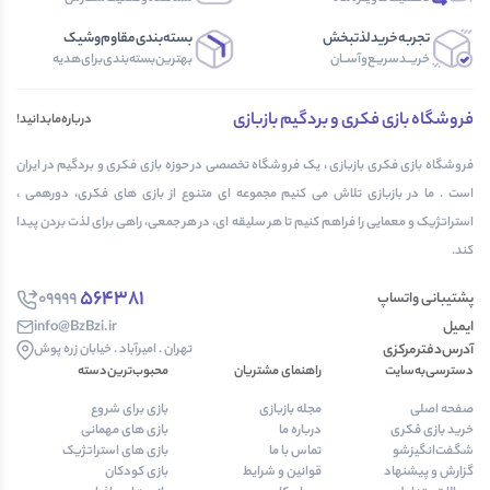
تجربه‌خرید‌لذتبخش
بسته‌بندی‌مقاوم‌وشیک
خریــد‌سریـع‌و‌آســان
بهترین‌بسته‌بندی‌برای‌هدیه
فروشگاه بازی فکری و بردگیم بازبازی
درباره‌مابدانید!
فروشگاه بازی فکری بازبازی ، یک فروشگاه تخصصی در حوزه بازی فکری و بردگیم در ایران
است . ما در بازبازی تلاش می کنیم مجموعه ای متنوع از بازی های فکری، دورهمی ،
استراتژیک و معمایی را فراهم کنیم تا هر سلیقه ای، در هر جمعی، راهی برای لذت بردن پیدا
کند.
564381
09999
پشتیبانی واتساپ
ایمیل
info@BzBzi.ir
آدرس‌دفتر‌مرکزی
تهران . امیرآباد . خیابان زره پوش
دسترسی‌به‌سایت
راهنمای مشتریان
محبوب‌ترین‌دسته‌
صفحه اصلی
مجله بازبازی
بازی برای شروع
خرید بازی فکری
درباره ما
بازی های مهمانی
شگفت‌انگیزشو
تماس با ما
بازی های استراتژیک
گزارش و پیشنهاد
قوانین و شرایط
بازی کودکان