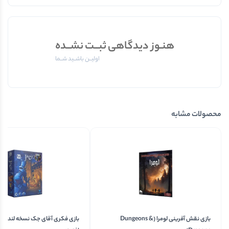
هنـوز دیدگاهی ثبــت نشــده
اولیــن باشــید شــما
محصولات مشابه
بازی نقش آفرینی لومرا (Dungeons &