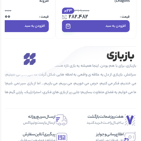
Dragons)
افزونه
23
50,000
369,000
0,000
282,482
افزودن به سبد
افزودن به سبد
بازبازی، برای با هم بودن. اینجا همیشه یه بازی تازه هست که دلت بخواد دوباره و دوباره بری
سراغش. بازبازی از دل یه علاقه ی واقعی به لحظه هایی شکل گرفت که دور هم می شینیم،
می خندیم، فکر می کنیم، حرص می خوریم، می بریم، می بازیم... اما از بازی سیر نمی شیم!
ما می خوایم یه فضای متفاوت بسازیم؛ جایی پر از بازی های فکری، استراتژیک، پارتی گیم ها
و پرونده های معمایی که هر بار باهاشون بازی می کنی، یه تجربه ی جدید بسازی!
هفت‌روز‌ضمانت‌بازگشت
ارســال‌سریع‌روزانه
بــا‌خیــال‌راحـــت‌خـرید‌کنــید
ارسال‌با‌پست‌و‌تیپاکس
اطلاع‌رسانی‌و‌جوایز
پیگیری‌آنلاین‌سفارش
تخـــفیفات‌ویــژه‌مـاه
مشاهده‌وضعیت‌سفارش