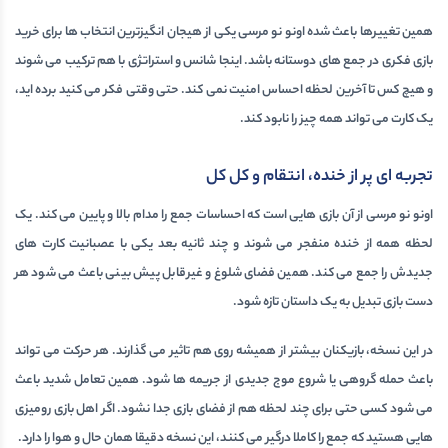
همین تغییرها باعث شده اونو نو مرسی یکی از هیجان انگیزترین انتخاب ها برای
خرید
بازی فکری
در جمع های دوستانه باشد. اینجا شانس و استراتژی با هم ترکیب می شوند
و هیچ کس تا آخرین لحظه احساس امنیت نمی کند. حتی وقتی فکر می کنید برده اید،
یک کارت می تواند همه چیز را نابود کند.
تجربه ای پر از خنده، انتقام و کل کل
اونو نو مرسی از آن بازی هایی است که احساسات جمع را مدام بالا و پایین می کند. یک
لحظه همه از خنده منفجر می شوند و چند ثانیه بعد یکی با عصبانیت کارت های
جدیدش را جمع می کند. همین فضای شلوغ و غیرقابل پیش بینی باعث می شود هر
دست بازی تبدیل به یک داستان تازه شود.
در این نسخه، بازیکنان بیشتر از همیشه روی هم تاثیر می گذارند. هر حرکت می تواند
باعث حمله گروهی یا شروع موج جدیدی از جریمه ها شود. همین تعامل شدید باعث
می شود کسی حتی برای چند لحظه هم از فضای بازی جدا نشود. اگر اهل
بازی رومیزی
هایی هستید که جمع را کاملا درگیر می کنند، این نسخه دقیقا همان حال و هوا را دارد.