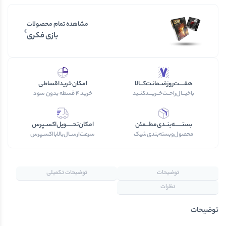
مشاهده تمام محصولات
بازی فکری
هفـــــت‌روز‌ضــمانـت‌کـــالا
امکان‌خرید‎‌اقساطی
با‌خیـــال‌راحــت‌‌‌خــریـــد‌کنــید
خرید‌ 4 قسطه بدون سود
بستـــــــه‌بنــدی‌مطـــمئن
امکان‌تحــــــویل‌اکســپرس
محصول‌و‌بسته‌بندی‌‌شیک
سرعت‌ارســال‌بالابااکســپرس
توضیحات
توضیحات تکمیلی
نظرات
توضیحات