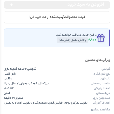
افزودن به سبد خرید
قیمت محصولات آپدیت شده ، راحت خرید کن !
با این خرید دریافت خواهید کرد
6,900
پاداش نقدی (کش‌بک)
ویژگی های محصول
گارانتی
گارانتی 12 ماهه گنجینه بازی
نوع بازی فکری
بازی کارتی
ژانر بازی
رقابتی
مناسب رده سنی
بزرگسال, کودک, نوجوان, 7 سال به بالا
تعداد بازیکن
۲ تا ۶ نفر
درجه سختی
آسان
مدت زمان بازی
کمتر از ۳۰ دقیقه
اهداف آموزشی
تقویت تمرکز و توجه، افزایش قدرت تصمیم گیری، تقویت اعتماد به نفس،
تقویت قدرت ذهن خوانی، افزایش قدرت تعامل اجتماعی، تقویت ریسک
مشاهده بیشتر
پذیری