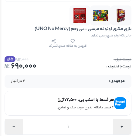
بازی فکری اونو نه مرسی – بی رحم (UNO No Mercy)
جایی که اونو هیچ رحمی ندارد
افزودن به علاقه مندی
اشتراک
15
812,000
690,000
2 در انبار
هر قسط با اسنپ‌پی:
172,500
۴ قسط ماهانه. بدون سود، چک و ضامن.