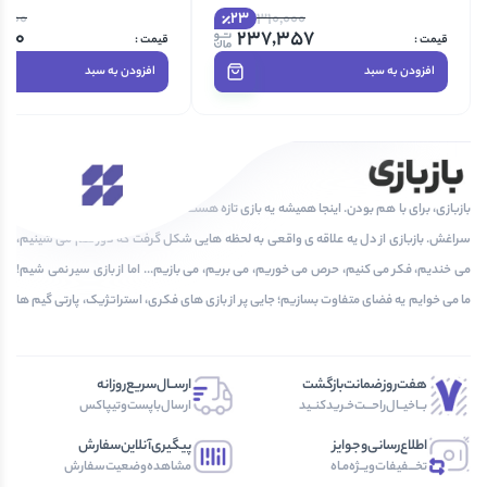
23
,000
310,000
000
237,357
افزودن به سبد
افزودن به سبد
بازبازی، برای با هم بودن. اینجا همیشه یه بازی تازه هست که دلت بخواد دوباره و دوباره بری
سراغش. بازبازی از دل یه علاقه ی واقعی به لحظه هایی شکل گرفت که دور هم می شینیم،
می خندیم، فکر می کنیم، حرص می خوریم، می بریم، می بازیم... اما از بازی سیر نمی شیم!
ما می خوایم یه فضای متفاوت بسازیم؛ جایی پر از بازی های فکری، استراتژیک، پارتی گیم ها
و پرونده های معمایی که هر بار باهاشون بازی می کنی، یه تجربه ی جدید بسازی!
هفت‌روز‌ضمانت‌بازگشت
ارســال‌سریع‌روزانه
بــا‌خیــال‌راحـــت‌خـرید‌کنــید
ارسال‌با‌پست‌و‌تیپاکس
اطلاع‌رسانی‌و‌جوایز
پیگیری‌آنلاین‌سفارش
تخـــفیفات‌ویــژه‌مـاه
مشاهده‌وضعیت‌سفارش