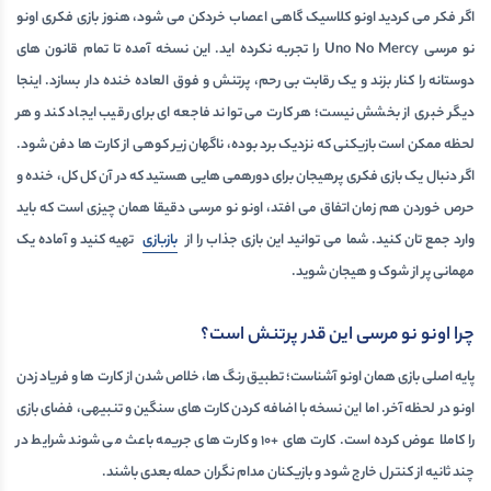
اگر فکر می کردید اونو کلاسیک گاهی اعصاب خردکن می شود، هنوز بازی فکری اونو
نو مرسی Uno No Mercy را تجربه نکرده اید. این نسخه آمده تا تمام قانون های
دوستانه را کنار بزند و یک رقابت بی رحم، پرتنش و فوق العاده خنده دار بسازد. اینجا
دیگر خبری از بخشش نیست؛ هر کارت می تواند فاجعه ای برای رقیب ایجاد کند و هر
لحظه ممکن است بازیکنی که نزدیک برد بوده، ناگهان زیر کوهی از کارت ها دفن شود.
اگر دنبال یک
بازی فکری
پرهیجان برای دورهمی هایی هستید که در آن کل کل، خنده و
حرص خوردن هم زمان اتفاق می افتد، اونو نو مرسی دقیقا همان چیزی است که باید
وارد جمع تان کنید. شما می توانید این بازی جذاب را از
بازبازی
تهیه کنید و آماده یک
مهمانی پر از شوک و هیجان شوید.
چرا اونو نو مرسی این قدر پرتنش است؟
پایه اصلی بازی همان اونو آشناست؛ تطبیق رنگ ها، خلاص شدن از کارت ها و فریاد زدن
اونو در لحظه آخر. اما این نسخه با اضافه کردن کارت های سنگین و تنبیهی، فضای بازی
را کاملا عوض کرده است. کارت های +10 و کارت های جریمه باعث می شوند شرایط در
چند ثانیه از کنترل خارج شود و بازیکنان مدام نگران حمله بعدی باشند.