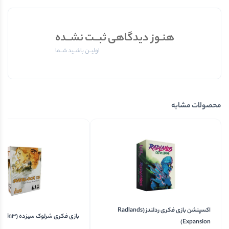
هنـوز دیدگاهی ثبــت نشــده
اولیــن باشــید شــما
محصولات مشابه
اکسپنشن بازی فکری ردلندز (Radlands
بازی فکری شرلوک سیزده (Sherlock13)
Expansion)