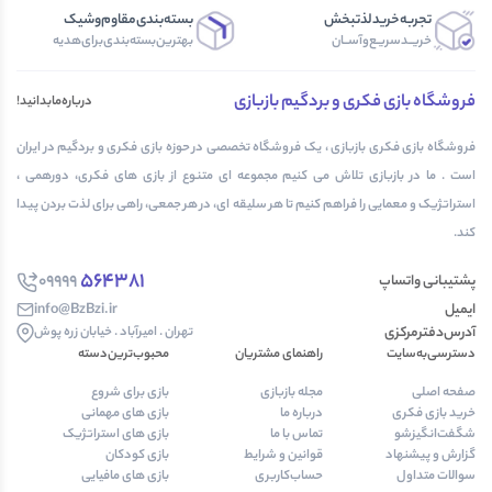
تجربه‌خرید‌لذتبخش
بسته‌بندی‌مقاوم‌وشیک
خریــد‌سریـع‌و‌آســان
بهترین‌بسته‌بندی‌برای‌هدیه
فروشگاه بازی فکری و بردگیم بازبازی
درباره‌مابدانید!
فروشگاه بازی فکری بازبازی ، یک فروشگاه تخصصی در حوزه بازی فکری و بردگیم در ایران
است . ما در بازبازی تلاش می کنیم مجموعه ای متنوع از بازی های فکری، دورهمی ،
استراتژیک و معمایی را فراهم کنیم تا هر سلیقه ای، در هر جمعی، راهی برای لذت بردن پیدا
کند.
564381
09999
پشتیبانی واتساپ
ایمیل
info@BzBzi.ir
آدرس‌دفتر‌مرکزی
تهران . امیرآباد . خیابان زره پوش
دسترسی‌به‌سایت
راهنمای مشتریان
محبوب‌ترین‌دسته‌
صفحه اصلی
مجله بازبازی
بازی برای شروع
خرید بازی فکری
درباره ما
بازی های مهمانی
شگفت‌انگیزشو
تماس با ما
بازی های استراتژیک
گزارش و پیشنهاد
قوانین و شرایط
بازی کودکان
سوالات متداول
حساب‌کاربری
بازی های مافیایی