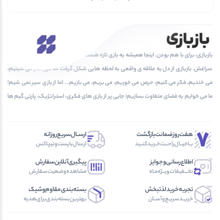
بازبازی، برای با هم بودن. اینجا همیشه یه بازی تازه هست که دلت بخواد دوباره و دوباره بری
سراغش. بازبازی از دل یه علاقه ی واقعی به لحظه هایی شکل گرفت که دور هم می شینیم،
می خندیم، فکر می کنیم، حرص می خوریم، می بریم، می بازیم... اما از بازی سیر نمی شیم!
ما می خوایم یه فضای متفاوت بسازیم؛ جایی پر از بازی های فکری، استراتژیک، پارتی گیم ها
و پرونده های معمایی که هر بار باهاشون بازی می کنی، یه تجربه ی جدید بسازی!
هفت‌روز‌ضمانت‌بازگشت
ارســال‌سریع‌روزانه
بــا‌خیــال‌راحـــت‌خـرید‌کنــید
ارسال‌با‌پست‌و‌تیپاکس
اطلاع‌رسانی‌و‌جوایز
پیگیری‌آنلاین‌سفارش
تخـــفیفات‌ویــژه‌مـاه
مشاهده‌وضعیت‌سفارش
تجربه‌خرید‌لذتبخش
بسته‌بندی‌مقاوم‌وشیک
خریــد‌سریـع‌و‌آســان
بهترین‌بسته‌بندی‌برای‌هدیه