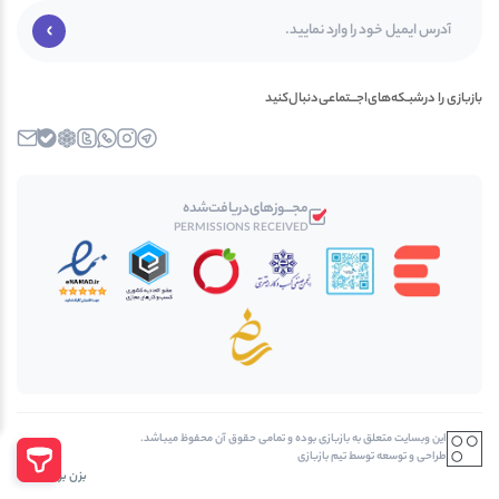
بازبازی را در‌‌شبـکه‌های‌اجـــتماعی‌دنبال‌کنید
تلــگرام
اینستاگرام
واتساپ
توییتــر
روبیکا
بله
ایمیل
مجـــوز‌های‌دریافت‌شده
PERMISSIONS RECEIVED
اين وبسايت متعلق به بازبازی بوده و تمامی حقوق آن محفوظ ميباشد.
طراحی و توسعه توسط تیم بازبازی
بزن بریم بالا