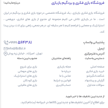
فروشگاه بازی فکری و بردگیم بازبازی
درباره‌مابدانید!
فروشگاه بازی فکری بازبازی ، یک فروشگاه تخصصی در حوزه بازی فکری و بردگیم در ایران
است . ما در بازبازی تلاش می کنیم مجموعه ای متنوع از بازی های فکری، دورهمی ،
استراتژیک و معمایی را فراهم کنیم تا هر سلیقه ای، در هر جمعی، راهی برای لذت بردن پیدا
کند.
564381
09999
پشتیبانی واتساپ
ایمیل
info@BzBzi.ir
آدرس‌دفتر‌مرکزی
تهران . امیرآباد . خیابان زره پوش
دسترسی‌به‌سایت
راهنمای مشتریان
محبوب‌ترین‌دسته‌
صفحه اصلی
مجله بازبازی
بازی برای شروع
خرید بازی فکری
درباره ما
بازی های مهمانی
شگفت‌انگیزشو
تماس با ما
بازی های استراتژیک
گزارش و پیشنهاد
قوانین و شرایط
بازی کودکان
سوالات متداول
حساب‌کاربری
بازی های مافیایی
از جدیدترین تخفیف ها با خبر شوید
برای اطلاع از آخرین تخفیف‌ها و جدیدترین کالاها در خبرنامه ثبت‌نام کنید.