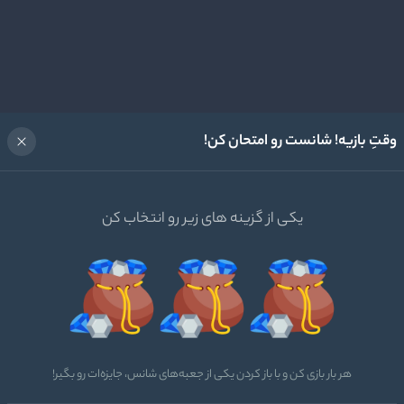
وقتِ بازیه! شانست رو امتحان کن!
یکی از گزینه های زیر رو انتخاب کن
هر بار بازی کن و با باز کردن یکی از جعبه‌های شانس، جایزه‌ات رو بگیر!